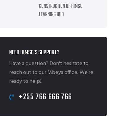
CONSTRUCTION OF HIMSO
LEARNING HUB
NEED HIMSO’S SUPPORT?
Have a question? Don't hesitate to
reach out to our Mbeya office. We're
ready to help!.
+255 766 666 766