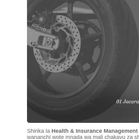
Shirika la
Health & Insurance Management 
wananchi wote mnada wa mali chakavu za shi