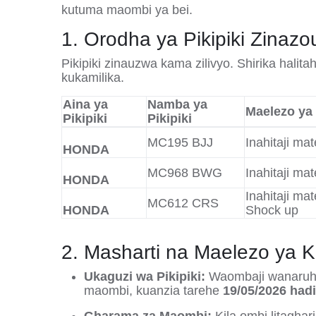
kutuma maombi ya bei
.
1. Orodha ya Pikipiki Zinaz
Pikipiki zinauzwa kama zilivyo
.
Shirika halit
kukamilika
.
Aina ya
Namba ya
Maelezo ya
Pikipiki
Pikipiki
MC195 BJJ
Inahitaji ma
HONDA
MC968 BWG
Inahitaji ma
HONDA
Inahitaji ma
MC612 CRS
HONDA
Shock up
2. Masharti na Maelezo ya Ku
Ukaguzi wa Pikipiki:
Waombaji wanaruhus
maombi, kuanzia tarehe
19/05/2026 hadi