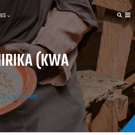
 US
HIRIKA (KWA
A YA MAOMBI)