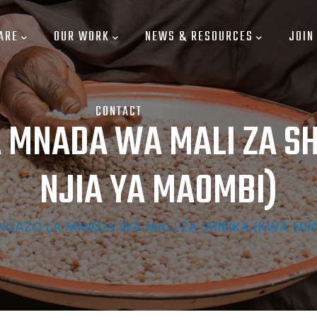
ARE
OUR WORK
NEWS & RESOURCES
JOIN
CONTACT
 MNADA WA MALI ZA S
NJIA YA MAOMBI)
NGAZO LA MNADA WA MALI ZA SHIRIKA (KWA NJI