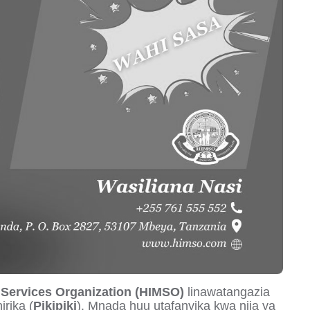
Services Organization (HIMSO)
linawatangazia
rika (
Pikipiki
)
.
Mnada huu utafanyika kwa njia ya