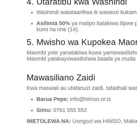
4. Utaratibu kwa Washindi
Washindi watataarifiwa ili waweze kukami
Asilimia 50%
ya malipo itatakiwa ilipwe
kumi na nne (14)
.
5. Mwisho wa Kupokea Mao
Maombi yote yanatakiwa kuwa yamewasilish
Maombi yatakayowasilishwa baada ya muda 
Mawasiliano Zaidi
Kwa maswali au ufafanuzi zaidi, tafadhali wasi
Barua Pepe:
info@himso.or.tz
Simu:
0761 555 552
IMETOLEWA NA:
Uongozi wa HIMSO,
Maka