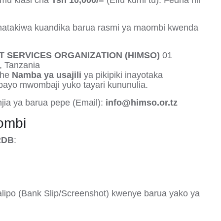
imu kiasi cha
Tsh 10,000/=
(Elfu kumi tu)
.
Fedha hii
atakiwa kuandika barua rasmi ya maombi
kwenda
 SERVICES ORGANIZATION (HIMSO)
01
, Tanzania
she
Namba ya usajili
ya pikipiki inayotaka
ayo mwombaji yuko tayari kununulia
.
ia ya barua pepe (Email):
info@himso.or.tz
ombi
RDB
:
ipo (Bank Slip/Screenshot) kwenye barua yako ya