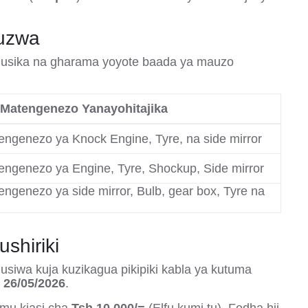
ouzwa
ahusika na gharama yoyote baada ya mauzo
 Matengenezo Yanayohitajika
tengenezo ya Knock Engine, Tyre, na side mirror
tengenezo ya Engine, Tyre, Shockup, Side mirror
tengenezo ya side mirror, Bulb, gear box, Tyre na
shiriki
iwa kuja kuzikagua pikipiki kabla ya kutuma
 26/05/2026
.