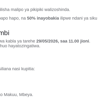
lisha malipo ya pikipiki walizoshinda
.
 papo hapo, na
50% inayobakia
ilipwe ndani ya siku
mbi
wa kabla ya tarehe
29/05/2026, saa 11.00 jioni
.
huo hayatozingatiwa
.
liana nasi kupitia:
o Makuu, Mbeya
.