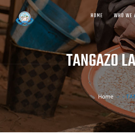
MAIN
Skip
NAVIGATION
to
HOME
WHO WE 
main
content
TANGAZO LA
Home
-
-
TA