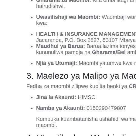
Gharama za Maombi:
Kila ombi litaghar
hairudishwi
.
Uwasilishaji wa Maombi:
Waombaji wan
kwa:
HEALTH & INSURANCE MANAGEMENT
Jacaranda, P.O.
Box 2827,
53107 Mbeya
Maudhui ya Barua:
Barua lazima ionye
kununuliwa pamoja na
Gharama/Bei
amb
Njia ya Utumaji:
Maombi yatumwe kwa nj
3. Maelezo ya Malipo ya Ma
Fedha za maombi zilipwe kupitia benki ya
C
Jina la Akaunti:
HIMSO
Namba ya Akaunti:
0150290479807
Kumbuka kuambatanisha ushahidi wa mal
maombi
.